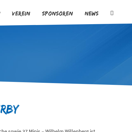
n
Verein
Sponsoren
News
erby
he sowie 37 Minis – Wilhelm Willenberg ist