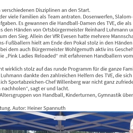
verschiedenen Disziplinen an den Start.
 der viele Familien als Team antraten. Dosenwerfen, Slalo
fgaben. Es gewannen die Handball-Damen des TVE, die al
le aus den Händen von Ortsbürgermeister Reinhard Luhmann
m den Sieg. Allein der VfR Evesen hatte mehrere Mannschaf
s-Fußballern hielt am Ende den Pokal stolz in den Händen 
bei dem auch Bürgermeister Wohlgemuth aktiv ins Geschehen
Die „Pink Ladies Reloaded“ mit erfahrenen Handballern vom
könnt wirklich stolz auf das runde Programm für die ganze F
r Luhmann dankte den zahlreichen Helfern des TVE, die si
lich Sportabzeichen-Chef Willenberg war nicht ganz zufriede
 nachholen“, sagt er und lacht.
e Altersgruppen von Handball, Kinderturnen, Gymnastik über
tung. Autor: Heiner Spannuth