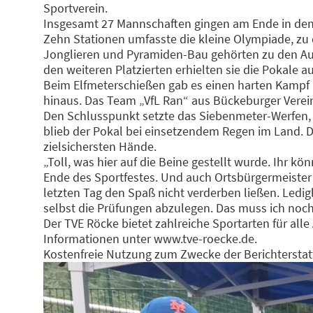
Sportverein.
Insgesamt 27 Mannschaften gingen am Ende in den 
Zehn Stationen umfasste die kleine Olympiade, zu
Jonglieren und Pyramiden-Bau gehörten zu den Au
den weiteren Platzierten erhielten sie die Poka
Beim Elfmeterschießen gab es einen harten Kampf u
hinaus. Das Team „VfL Ran“ aus Bückeburger Verein
Den Schlusspunkt setzte das Siebenmeter-Werfen, 
blieb der Pokal bei einsetzendem Regen im Land. 
zielsichersten Hände.
„Toll, was hier auf die Beine gestellt wurde. Ihr 
Ende des Sportfestes. Und auch Ortsbürgermeiste
letzten Tag den Spaß nicht verderben ließen. Ledig
selbst die Prüfungen abzulegen. Das muss ich noch
Der TVE Röcke bietet zahlreiche Sportarten für all
Informationen unter
www.tve-roecke.de
.
Kostenfreie Nutzung zum Zwecke der Berichterstat