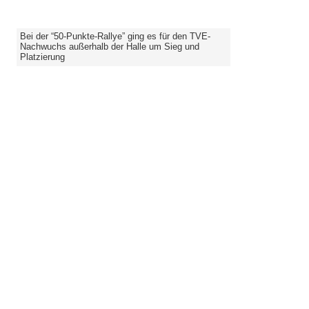
Bei der “50-Punkte-Rallye” ging es für den TVE-
Nachwuchs außerhalb der Halle um Sieg und
Platzierung
TV “Einigkeit” Röcke e.V.
An den Forellenteichen 7
32457 Porta Westfalica/ Kleinenbremen
Vorsitzende(r):
Herr Mario Hancke
Für alle Fragen rund um die Mitgliedschaft